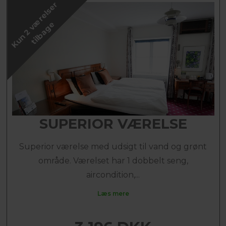
K
u
n
2
v
æ
r
e
l
s
e
r
t
i
l
b
a
g
e
SUPERIOR VÆRELSE
Superior værelse med udsigt til vand og grønt
område. Værelset har 1 dobbelt seng,
aircondition,...
Læs mere