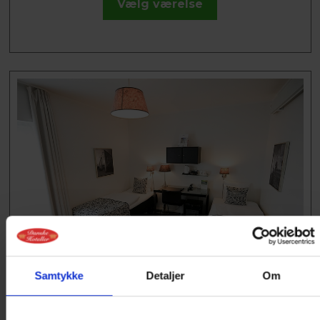
Vælg værelse
TWIN VÆRELSE
Samtykke
Detaljer
Om
Twin værelse med 2 enkeltsenge og en lille
sovesofa. Værelset er udstyret med, fladskærms