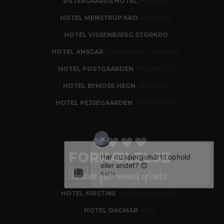
ØSTERGAARDS HOTEL
, HERNING
HOTEL MENSTRUP KRO
, NÆSTVED
HOTEL VISSENBJERG STORKRO
HOTEL ANSGAR
, GARNI HOTEL, ESBJERG
HOTEL POSTGAARDEN
, FREDERICIA
HOTEL BYMOSE HEGN
, HELSINGE
HOTEL PEJSEGAARDEN
, BRÆDSTRUP
FORKÆLELSE
Helstøbt gastronomisk oplevelse
HOTEL KIRSTINE
, NÆSTVED - NYHED!
HOTEL DAGMAR
, RIBE