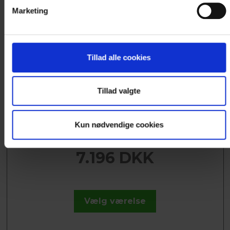
Marketing
SØNDERSØ SUITE
Tillad alle cookies
Søndersø Suiten kan IKKE bookes online. Kontakt
hotellet for nærmere information.
Tillad valgte
Suiten er på ca....
Læs mere
Kun nødvendige cookies
7.196 DKK
Vælg værelse