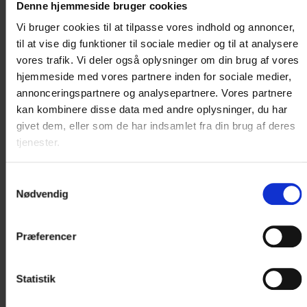
TV,...
Denne hjemmeside bruger cookies
Vi bruger cookies til at tilpasse vores indhold og annoncer,
Læs mere
til at vise dig funktioner til sociale medier og til at analysere
vores trafik. Vi deler også oplysninger om din brug af vores
2.196 DKK
hjemmeside med vores partnere inden for sociale medier,
annonceringspartnere og analysepartnere. Vores partnere
kan kombinere disse data med andre oplysninger, du har
givet dem, eller som de har indsamlet fra din brug af deres
Vælg værelse
tjenester.
Samtykkevalg
Nødvendig
K
u
n
1
v
æ
r
e
l
s
e
r
t
i
l
b
a
g
e
Præferencer
Statistik