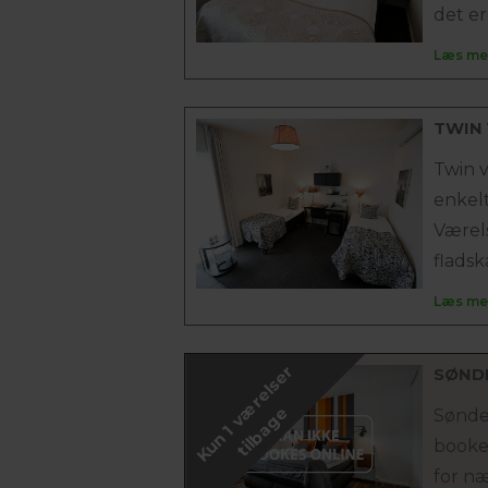
det er.
Læs me
TWIN
Twin 
enkelt
Værel
fladsk
Læs me
K
u
n
1
v
æ
r
e
l
s
e
r
t
i
l
b
a
g
SØND
e
Sønde
bookes
for n