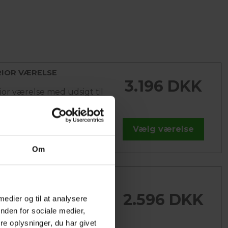
RIOR VÆRELSE
3.196 DKK
or værelse med udsigt til
og grønt område. Værelset
dobbelt seng, aircondition,...
Vælg værelse
re
Om
ELT VÆRELSE MED
SIGT
2.596 DKK
 medier og til at analysere
ltværelse med udsigt til
nden for sociale medier,
og grønt område. Værelset
e oplysninger, du har givet