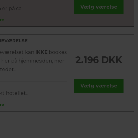
Vælg værelse
er på ca....
re
IEVÆRELSE
ieværelset kan
IKKE
bookes
2.196 DKK
e her på hjemmesiden, men
stedet...
Vælg værelse
t hotellet...
re