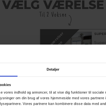
VÆLG VÆRELSE
Til 2 Voksne
K
u
n
1
v
æ
r
e
l
s
e
r
t
i
l
b
a
g
SUPE
e
Superi
vand 
har 1 
Læs me
Detaljer
K
u
n
1
v
æ
r
e
l
s
e
r
t
i
l
b
a
g
DOBB
ookies
SØUD
e
se vores indhold og annoncer, til at vise dig funktioner til sociale
Dobbe
oplysninger om din brug af vores hjemmeside med vores partnere i
vand 
ysepartnere. Vores partnere kan kombinere disse data med andr