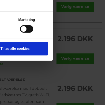
dobbelt seng, fladskærms
Vælg værelse
re
Marketing
ESS VÆRELSE
2.196 DKK
ess værelse med 1 dobbelt
skrivebord, fladskærms TV,
Tillad alle cookies
 Wi-Fi, buksepresser og...
Vælg værelse
re
ELT VÆRELSE
2.196 DKK
ltværelse med 1 dobbelt
fladskærms TV, gratis Wi-Fi,
presser og telefon, som