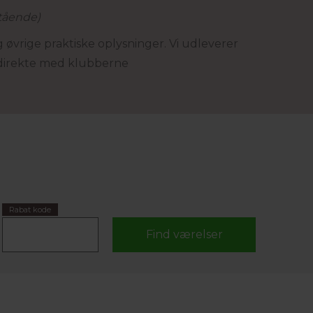
stående)
 øvrige praktiske oplysninger. Vi udleverer
 direkte med klubberne
Rabat kode