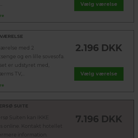
..
Vælg værelse
re
 VÆRELSE
2.196 DKK
værelse med 2
senge og en lille sovesofa.
set er udstyret med,
ærms TV,...
Vælg værelse
re
ERSØ SUITE
7.196 DKK
rsø Suiten kan IKKE
 online. Kontakt hotellet
ærmere information.