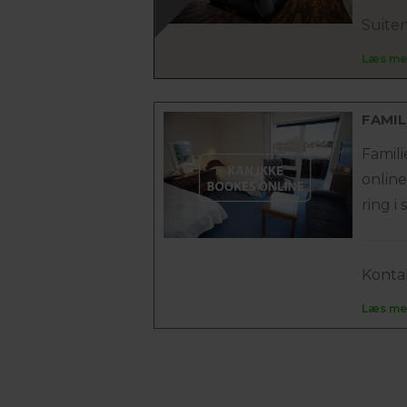
Suiten 
Læs me
FAMIL
Famil
onlin
ring i 
Kontak
Læs me