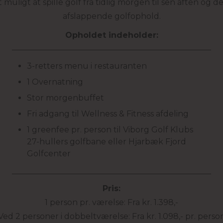
uligt at spille golf fra tidlig morgen til sen aften og de
afslappende golfophold.
Opholdet indeholder:
3-retters menu i restauranten
1 Overnatning
Stor morgenbuffet
Fri adgang til Wellness & Fitness afdeling
1 greenfee pr. person til Viborg Golf Klubs
27-hullers golfbane eller Hjarbæk Fjord
Golfcenter
Pris:
1 person pr. værelse: Fra kr. 1.398,-
Ved 2 personer i dobbeltværelse: Fra kr. 1.098,- pr. perso