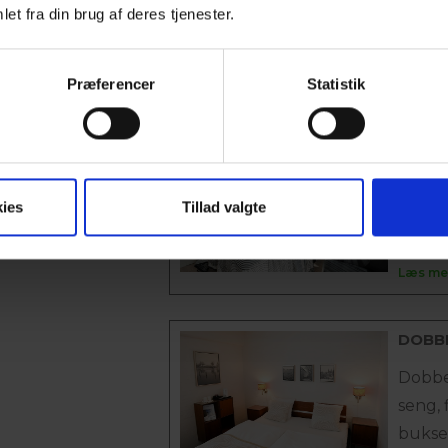
har 1 
et fra din brug af deres tjenester.
TV,...
Læs me
Præferencer
Statistik
BUSIN
Busin
seng, 
ies
Tillad valgte
gratis
Læs me
DOBB
Dobbe
seng, 
bukse