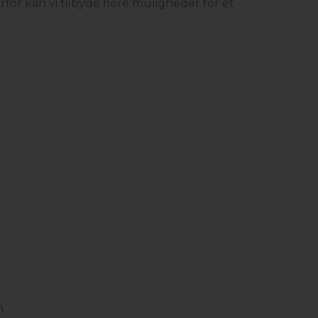
rfor kan vi tilbyde flere muligheder for et
n