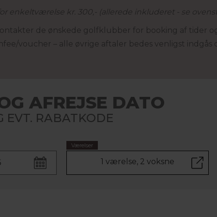
for enkeltværelse kr. 300,- (allerede inkluderet - se oven
 kontakter de ønskede golfklubber for booking af tider og
ee/voucher – alle øvrige aftaler bedes venligst indgås
OG AFREJSE DATO
 EVT. RABATKODE
Værelser
1 værelse, 2 voksne