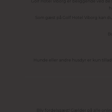
Golf Hotel Viborg er beliggende ved de
h
Som gæst på Golf Hotel Viborg kan du 
Bo
Hunde eller andre husdyr er kun tilla
Bliv fordelsgæst! Gælder på alle onli