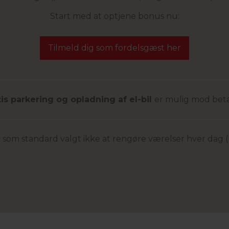
Start med at optjene bonus nu:
Tilmeld dig som fordelsgæst her
tis parkering og opladning af el-bil
er mulig mod beta
 har som standard valgt ikke at rengøre værelser hver dag