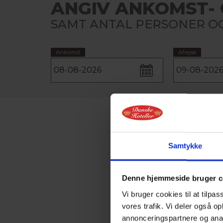
ANGIV ANKOMST- 
SAMT ANTAL PERSONER OG
Ankomst
Afrejse
Samtykke
Denne hjemmeside bruger c
Vi bruger cookies til at tilpas
vores trafik. Vi deler også 
annonceringspartnere og anal