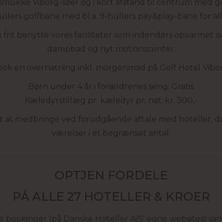
 smukke Viborg-søer og i kort afstand til centrum med
ullers golfbane med bl.a. 9-hullers pay&play-bane for all
frit benytte vores faciliteter som indendørs opvarmet 
dampbad og nyt motionscenter.
ok en overnatning inkl. morgenmad på Golf Hotel Vibo
Børn under 4 år i forældrenes seng: Gratis
Kæledyrstillæg pr. kæledyr pr. nat: kr. 300,-
dt at medbringe ved forudgående aftale med hotellet, d
værelser i et begrænset antal.
OPTJEN FORDELE
PÅ ALLE 27 HOTELLER & KROER
ne bookinger (på Danske Hoteller A/S' egne websites) sa