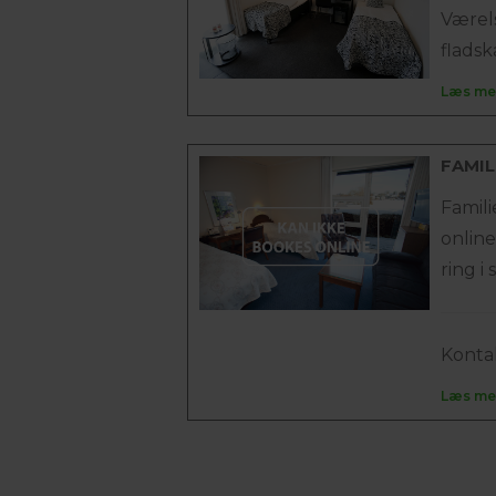
Værel
fladsk
Læs me
FAMIL
Famil
onlin
ring i 
Kontak
Læs me