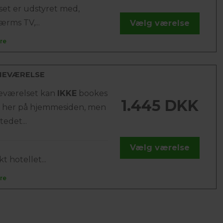
set er udstyret med,
ærms TV,...
Vælg værelse
re
IEVÆRELSE
ieværelset kan
IKKE
bookes
1.445 DKK
e her på hjemmesiden, men
stedet...
Vælg værelse
t hotellet...
re