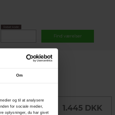
Rabat kode
Om
 medier og til at analysere
ESS VÆRELSE
1.445 DKK
nden for sociale medier,
ess værelse med 1 dobbelt
e oplysninger, du har givet