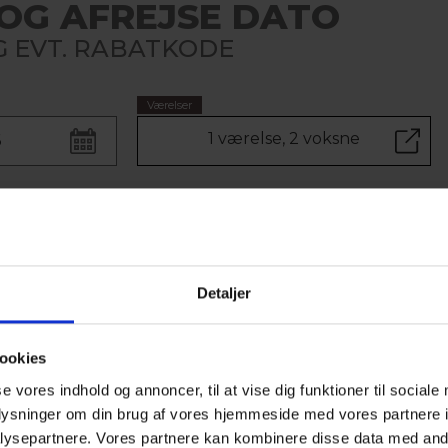
OG AFREJSE DATO
 EVT. RABATKODE
Værelser
1 værelse, 2 voksne
VÆLG VÆRELSE
Detaljer
Til 2 Voksne
ookies
se vores indhold og annoncer, til at vise dig funktioner til sociale
BUSIN
oplysninger om din brug af vores hjemmeside med vores partnere i
Busin
ysepartnere. Vores partnere kan kombinere disse data med andr