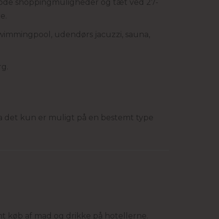
 gode shoppingmuligheder og tæt ved 27-
e.
swimmingpool, udendørs jacuzzi, sauna,
rg.
a det kun er muligt på en bestemt type
mt køb af mad og drikke på hotellerne.