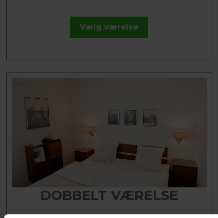
Vælg værelse
DOBBELT VÆRELSE
Dobbeltværelse med 1 dobbelt seng, fladskærms