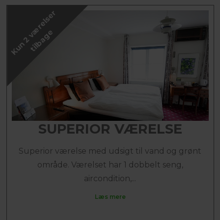
K
u
n
2
v
æ
r
e
l
s
e
r
t
i
l
b
a
g
e
SUPERIOR VÆRELSE
Superior værelse med udsigt til vand og grønt
område. Værelset har 1 dobbelt seng,
aircondition,...
Læs mere