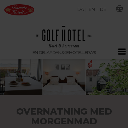
DA |
EN |
DE
M
EN DEL AF DANSKE HOTELLER A/S
OVERNATNING MED
MORGENMAD