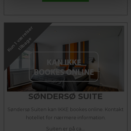
K
u
n
1
v
æ
r
e
l
s
e
r
t
i
l
b
a
g
e
SØNDERSØ SUITE
Søndersø Suiten kan IKKE bookes online. Kontakt
hotellet for nærmere information.
Suiten er på ca....