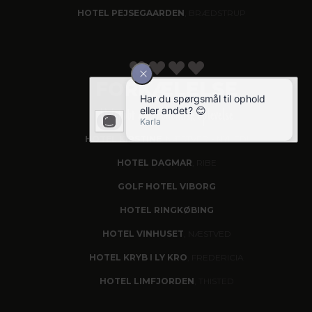
HOTEL PEJSEGAARDEN
, BRÆDSTRUP
FORKÆLELSE
Helstøbt gastronomisk oplevelse
HOTEL KIRSTINE
, NÆSTVED - NYHED!
HOTEL DAGMAR
, RIBE
GOLF HOTEL VIBORG
HOTEL RINGKØBING
HOTEL VINHUSET
, NÆSTVED
HOTEL KRYB I LY KRO
, FREDERICIA
HOTEL LIMFJORDEN
, THISTED