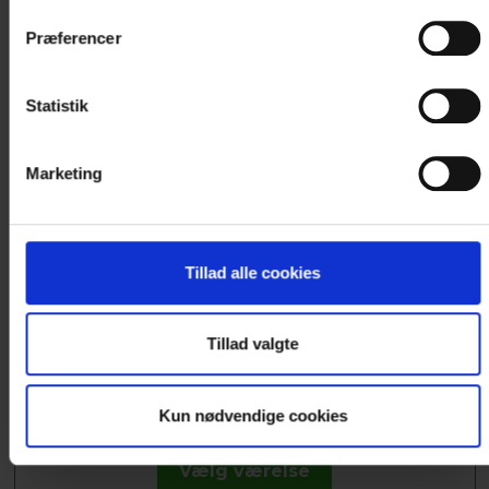
Præferencer
Statistik
TWIN VÆRELSE
Marketing
Twin værelse med 2 enkeltsenge og en lille
sovesofa. Værelset er udstyret med, fladskærms
TV,...
Tillad alle cookies
Læs mere
Tillad valgte
1.445 DKK
Kun nødvendige cookies
Vælg værelse