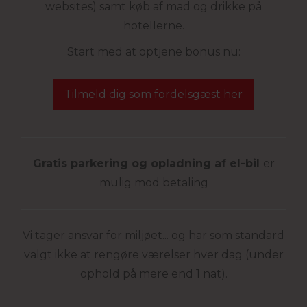
websites) samt køb af mad og drikke på
hotellerne.
Start med at optjene bonus nu:
Tilmeld dig som fordelsgæst her
Gratis parkering og opladning af el-bil
er
mulig mod betaling
Vi tager ansvar for miljøet... og har som standard
valgt ikke at rengøre værelser hver dag (under
ophold på mere end 1 nat).