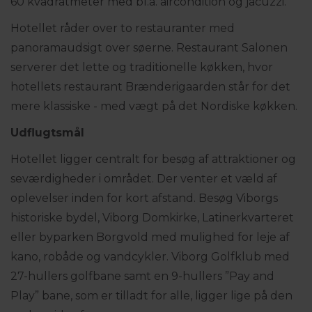
60 kvadratmeter med bl.a. aircondition og jacuzzi.
Hotellet råder over to restauranter med
panoramaudsigt over søerne. Restaurant Salonen
serverer det lette og traditionelle køkken, hvor
hotellets restaurant Brænderigaarden står for det
mere klassiske - med vægt på det Nordiske køkken.
Udflugtsmål
Hotellet ligger centralt for besøg af attraktioner og
seværdigheder i området. Der venter et væld af
oplevelser inden for kort afstand. Besøg Viborgs
historiske bydel, Viborg Domkirke, Latinerkvarteret
eller byparken Borgvold med mulighed for leje af
kano, robåde og vandcykler. Viborg Golfklub med
27-hullers golfbane samt en 9-hullers ”Pay and
Play” bane, som er tilladt for alle, ligger lige på den