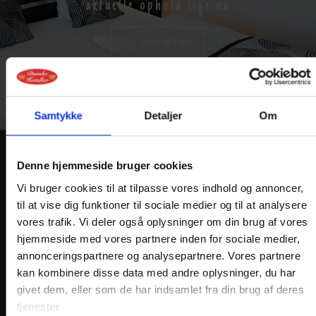
aktuelle ophold lige nu
Se mere her
Samtykke
Detaljer
Om
Denne hjemmeside bruger cookies
KONTAKT
Vi bruger cookies til at tilpasse vores indhold og annoncer,
Golf Hotel Viborg
til at vise dig funktioner til sociale medier og til at analysere
Hans Tausens Alle 2
vores trafik. Vi deler også oplysninger om din brug af vores
DK-8800 Viborg
hjemmeside med vores partnere inden for sociale medier,
annonceringspartnere og analysepartnere. Vores partnere
Telefon: +45 86 61 02 22
kan kombinere disse data med andre oplysninger, du har
reception@golfhotelviborg.dk
givet dem, eller som de har indsamlet fra din brug af deres
tjenester.
En del af: