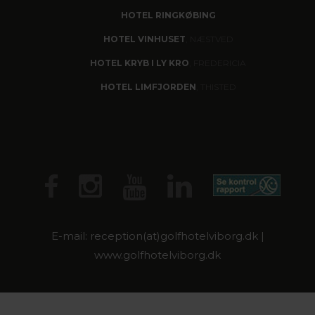
HOTEL RINGKØBING
HOTEL VINHUSET
, NÆSTVED
HOTEL KRYB I LY KRO
, FREDERICIA
HOTEL LIMFJORDEN
, THISTED
E-mail: reception(at)golfhotelviborg.dk |
www.golfhotelviborg.dk