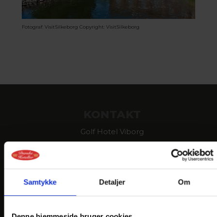
Fotograf: VisitSilkeborg
Copyright: VisitSilkeborg
KONTAKT
Golf Hotel Viborg
Hans Tausens Alle 2
DK-8800 Viborg
Telefon: +45 86 61 02 22
Samtykke
Detaljer
Om
reception@golfhotelviborg.dk
En del af:
Denne hjemmeside bruger cookies