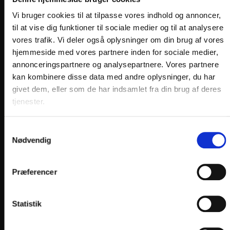
Vi bruger cookies til at tilpasse vores indhold og annoncer,
til at vise dig funktioner til sociale medier og til at analysere
vores trafik. Vi deler også oplysninger om din brug af vores
hjemmeside med vores partnere inden for sociale medier,
annonceringspartnere og analysepartnere. Vores partnere
LINKS
kan kombinere disse data med andre oplysninger, du har
givet dem, eller som de har indsamlet fra din brug af deres
PRAKTISK INFO
tjenester.
GENERELLE BESTEMMELSER
PERSONDATAPOLITIK
Samtykkevalg
Nødvendig
COOKIEPOLITIK
JOB PÅ HOTELLET
Præferencer
DANSKE HOTELLER
Statistik
FIND OS