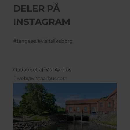
DELER PÅ
INSTAGRAM
#tangesø
#visitsilkeborg
Opdateret af: VisitAarhus
|
web@visitaarhus.com