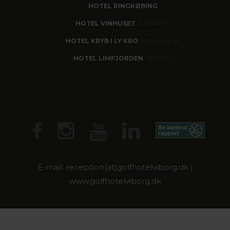
HOTEL RINGKØBING
HOTEL VINHUSET
, NÆSTVED
HOTEL KRYB I LY KRO
, FREDERICIA
HOTEL LIMFJORDEN
, THISTED
E-mail: reception(at)golfhotelviborg.dk |
www.golfhotelviborg.dk