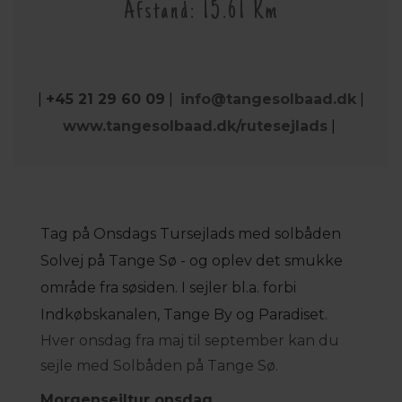
Afstand: 15.61 Km
|
+45 21 29 60 09
|
info@tangesolbaad.dk
|
www.tangesolbaad.dk/rutesejlads
|
Tag på Onsdags Tursejlads med solbåden
Solvej på Tange Sø - og oplev det smukke
område fra søsiden. I sejler bl.a. forbi
Indkøbskanalen, Tange By og Paradiset.
Hver onsdag fra maj til september kan du
sejle med Solbåden på Tange Sø.
Morgensejltur onsdag