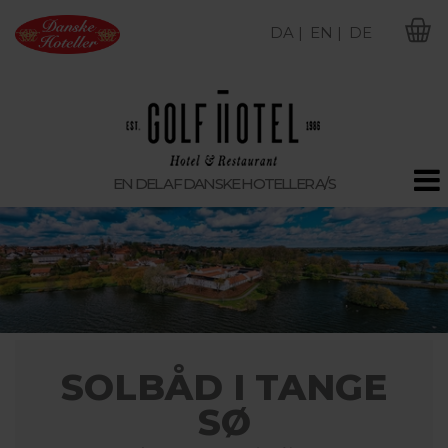
DA |
EN |
DE
M
EN DEL AF DANSKE HOTELLER A/S
SOLBÅD I TANGE
SØ