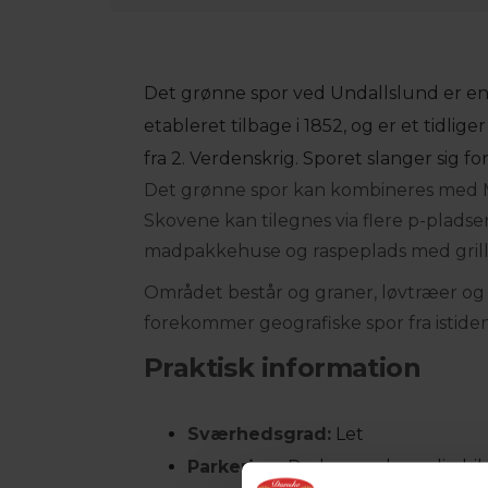
Det grønne spor ved Undallslund er en
etableret tilbage i 1852, og er et tidl
fra 2. Verdenskrig. Sporet slanger sig
Det grønne spor kan kombineres med M
Skovene kan tilegnes via flere p-pladse
madpakkehuse og raspeplads med grill
Området består og graner, løvtræer og
forekommer geografiske spor fra istiden 
Praktisk information
Sværhedsgrad:
Let
Parkering:
Du kan parkere din bil 