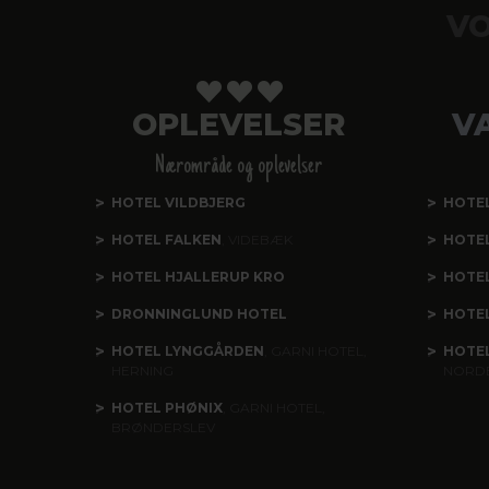
VO
OPLEVELSER
V
Nærområde og oplevelser
HOTEL VILDBJERG
HOTE
HOTEL FALKEN
, VIDEBÆK
HOTE
HOTEL HJALLERUP KRO
HOTEL
DRONNINGLUND HOTEL
HOTE
HOTEL LYNGGÅRDEN
, GARNI HOTEL,
HOTE
HERNING
NORD
HOTEL PHØNIX
, GARNI HOTEL,
BRØNDERSLEV