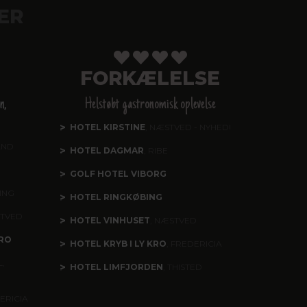
ER
FORKÆLELSE
n,
Helstøbt gastronomisk oplevelse
HOTEL KIRSTINE
, NÆSTVED - NYHED!
AND
HOTEL DAGMAR
, RIBE
GOLF HOTEL VIBORG
ING
HOTEL RINGKØBING
STVED
HOTEL VINHUSET
, NÆSTVED
RO
HOTEL KRYB I LY KRO
, FREDERICIA
,
HOTEL LIMFJORDEN
, THISTED
ERICIA