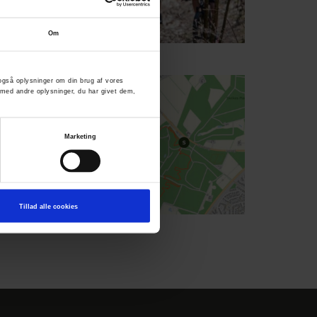
Om
Fotograf: Claus Hilmar
er også oplysninger om din brug af vores
med andre oplysninger, du har givet dem,
Marketing
Tillad alle cookies
Fotograf: Udinaturen