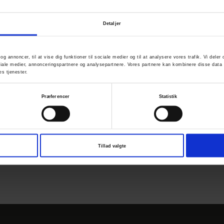
ed.
et bynære naturområde er flittigt brugt af
Detaljer
ende.
nstagram
 og annoncer, til at vise dig funktioner til sociale medier og til at analysere vores trafik. Vi del
ale medier, annonceringspartnere og analysepartnere. Vores partnere kan kombinere disse data 
es tjenester.
arhusregion
Præferencer
Statistik
arhus.com
Tillad valgte