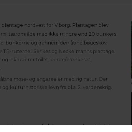
 plantage nordvest for Viborg. Plantagen blev
iger militærområde med ikke mindre end 20 bunkers
 forbi bunkerne og gennem den åbne bøgeskov.
TB-ruterne i Skrikes og Neckelmanns plantage.
r og inkluderer toilet, borde/bænkeset,
.
 åbne mose- og engarealer med rig natur. Der
og kulturhistoriske levn fra bl.a. 2. verdenskrig.
ved den store p-plads hvor der også er et toilet