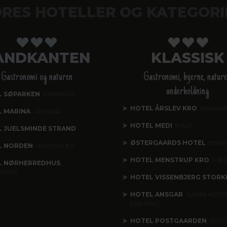
RES HOTELLER OG KATEGORI
ANDKANTEN
KLASSISK
Gastronomi og naturen
Gastronomi, byerne, nature
underholdning
L SØPARKEN
, AABYBRO
HOTEL ÅRSLEV KRO
, BRABR
L MARINA
, GRENAA
HOTEL MEDI
, IKAST
 JUELSMINDE STRAND
ØSTERGAARDS HOTEL
, HERN
L NORDEN
, HADERSLEV
HOTEL MENSTRUP KRO
, NÆ
L NØRHERREDHUS
,
BORG
HOTEL VISSENBJERG STORK
HOTEL ANSGAR
, GARNI HOTEL
ESBJERG
HOTEL POSTGAARDEN
, FRED