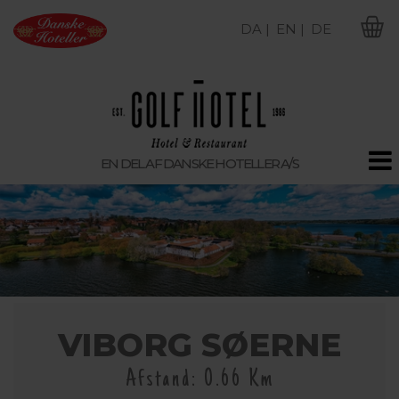
DA |
EN |
DE
M
EN DEL AF DANSKE HOTELLER A/S
VIBORG SØERNE
Afstand: 0.66 Km