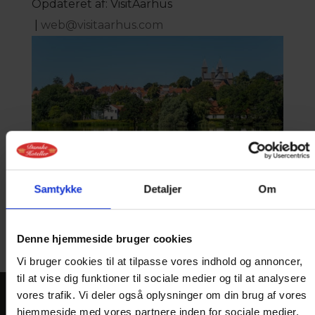
Opdateret af: VisitAarhus
|
web@visitaarhus.com
Samtykke
Detaljer
Om
Fotograf: Jesper Maagaard
Denne hjemmeside bruger cookies
Vi bruger cookies til at tilpasse vores indhold og annoncer,
til at vise dig funktioner til sociale medier og til at analysere
vores trafik. Vi deler også oplysninger om din brug af vores
hjemmeside med vores partnere inden for sociale medier,