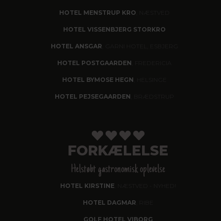
HOTEL MENSTRUP KRO
, NÆSTVED
HOTEL VISSENBJERG STORKRO
HOTEL ANSGAR
, GARNI HOTEL, ESBJERG
HOTEL POSTGAARDEN
, FREDERICIA
HOTEL BYMOSE HEGN
, HELSINGE
HOTEL PEJSEGAARDEN
, BRÆDSTRUP
FORKÆLELSE
Helstøbt gastronomisk oplevelse
HOTEL KIRSTINE
, NÆSTVED - NYHED!
HOTEL DAGMAR
, RIBE
GOLF HOTEL VIBORG