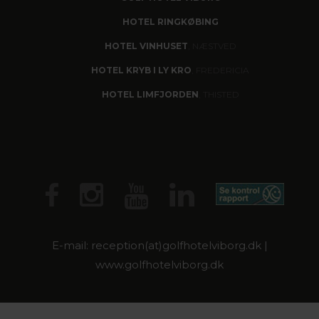
HOTEL RINGKØBING
HOTEL VINHUSET
, NÆSTVED
HOTEL KRYB I LY KRO
, FREDERICIA
HOTEL LIMFJORDEN
, THISTED
E-mail: reception(at)golfhotelviborg.dk |
www.golfhotelviborg.dk