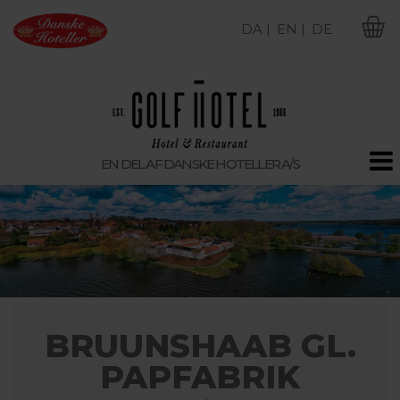
DA |
EN |
DE
M
EN DEL AF DANSKE HOTELLER A/S
BRUUNSHAAB GL.
PAPFABRIK