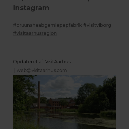
Instagram
#bruunshaabgamlepapfabrik
#visitviborg
#visitaarhusregion
Opdateret af: VisitAarhus
|
web@visitaarhus.com