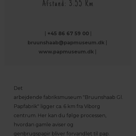
Afstand: 3.55 Km
|
+45 86 67 59 00
|
bruunshaab@papmuseum.dk
|
www.papmuseum.dk
|
Det
arbejdende fabriksmuseum "Bruunshaab Gl.
Papfabrik" ligger ca. 6 km fra Viborg
centrum. Her kan du følge processen,
hvordan gamle aviser og
genbrugspapir bliver forvandlet til pap.