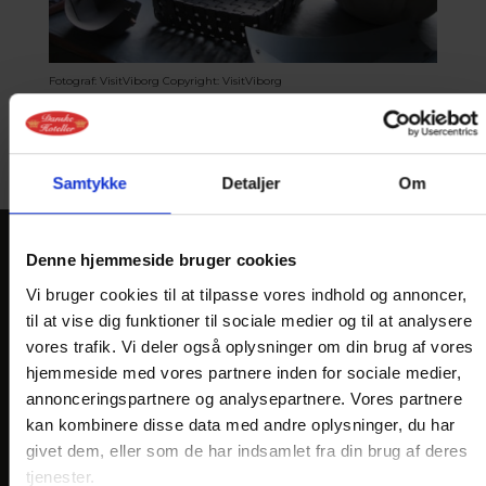
Fotograf: VisitViborg
Copyright: VisitViborg
Samtykke
Detaljer
Om
Denne hjemmeside bruger cookies
KONTAKT
Vi bruger cookies til at tilpasse vores indhold og annoncer,
Golf Hotel Viborg
til at vise dig funktioner til sociale medier og til at analysere
Hans Tausens Alle 2
vores trafik. Vi deler også oplysninger om din brug af vores
hjemmeside med vores partnere inden for sociale medier,
DK-8800 Viborg
annonceringspartnere og analysepartnere. Vores partnere
Telefon: +45 86 61 02 22
kan kombinere disse data med andre oplysninger, du har
reception@golfhotelviborg.dk
givet dem, eller som de har indsamlet fra din brug af deres
tjenester.
En del af: