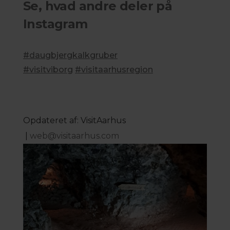
Se, hvad andre deler på
Instagram
#daugbjergkalkgruber
#visitviborg
#visitaarhusregion
Opdateret af: VisitAarhus
|
web@visitaarhus.com