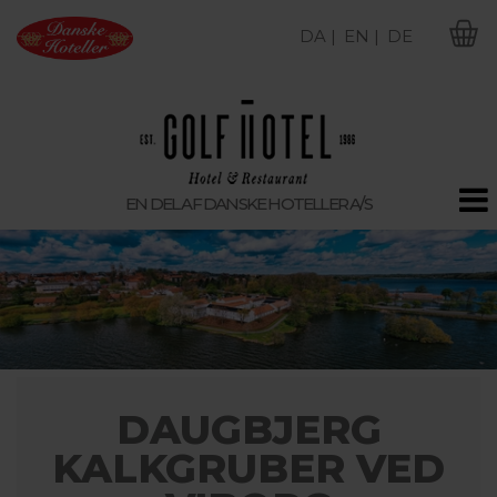
DA |
EN |
DE
M
EN DEL AF DANSKE HOTELLER A/S
DAUGBJERG
KALKGRUBER VED