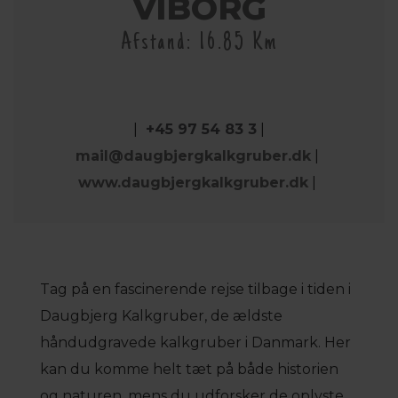
VIBORG
Afstand: 16.85 Km
|
+45 97 54 83 3
|
mail@daugbjergkalkgruber.dk
|
www.daugbjergkalkgruber.dk
|
Tag på en fascinerende rejse tilbage i tiden i
Daugbjerg Kalkgruber, de ældste
håndudgravede kalkgruber i Danmark. Her
kan du komme helt tæt på både historien
og naturen, mens du udforsker de oplyste