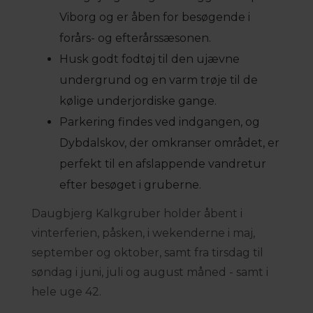
Viborg og er åben for besøgende i
forårs- og efterårssæsonen.
Husk godt fodtøj til den ujævne
undergrund og en varm trøje til de
kølige underjordiske gange.
Parkering findes ved indgangen, og
Dybdalskov, der omkranser området, er
perfekt til en afslappende vandretur
efter besøget i gruberne.
Daugbjerg Kalkgruber holder åbent i
vinterferien, påsken, i wekenderne i maj,
september og oktober, samt fra tirsdag til
søndag i juni, juli og august måned - samt i
hele uge 42.