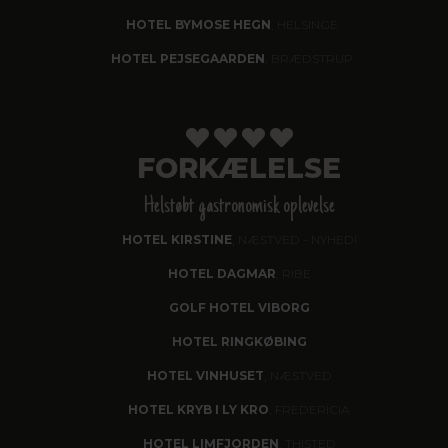
HOTEL BYMOSE HEGN
, HELSINGE
HOTEL PEJSEGAARDEN
, BRÆDSTRUP
FORKÆLELSE
Helstøbt gastronomisk oplevelse
HOTEL KIRSTINE
, NÆSTVED - NYHED!
HOTEL DAGMAR
, RIBE
GOLF HOTEL VIBORG
HOTEL RINGKØBING
HOTEL VINHUSET
, NÆSTVED
HOTEL KRYB I LY KRO
, FREDERICIA
HOTEL LIMFJORDEN
, THISTED