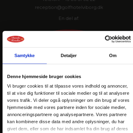
reception@golfhotelviborg.dk
En del af:
Samtykke
Detaljer
Om
LINKS
Denne hjemmeside bruger cookies
PRAKTISK INFO
Vi bruger cookies til at tilpasse vores indhold og annoncer,
GENERELLE BESTEMMELSER
til at vise dig funktioner til sociale medier og til at analysere
PERSONDATAPOLITIK
vores trafik. Vi deler også oplysninger om din brug af vores
hjemmeside med vores partnere inden for sociale medier,
COOKIEPOLITIK
annonceringspartnere og analysepartnere. Vores partnere
JOB PÅ HOTELLET
kan kombinere disse data med andre oplysninger, du har
givet dem, eller som de har indsamlet fra din brug af deres
DANSKE HOTELLER