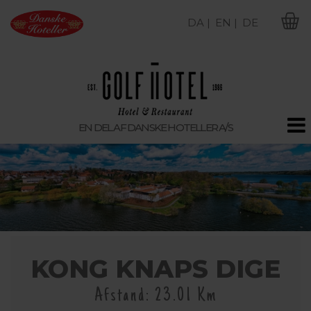
DA |
EN |
DE
M
EN DEL AF DANSKE HOTELLER A/S
KONG KNAPS DIGE
Afstand: 23.01 Km