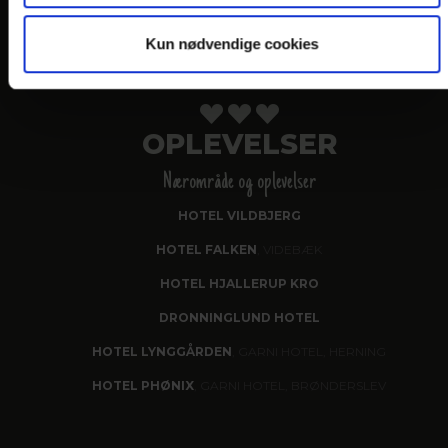
Kun nødvendige cookies
VORES HOTELLER OG KATEGORIER
OPLEVELSER
Nærområde og oplevelser
HOTEL VILDBJERG
HOTEL FALKEN
, VIDEBÆK
HOTEL HJALLERUP KRO
DRONNINGLUND HOTEL
HOTEL LYNGGÅRDEN
, GARNI HOTEL, HERNING
HOTEL PHØNIX
, GARNI HOTEL, BRØNDERSLEV