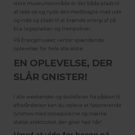
store museumsområde er der både plads til
at lade op og nyde den medbragte mad ude
og inde og plads til at brænde energi af på
bl.a. legepladser og trampoliner.
På Energimuseet venter spændende
oplevelser for hele alle aldre.
EN OPLEVELSE, DER
SLÅR GNISTER!
I alle weekender og skoleferier fra påsken til
efterårsferien kan du opleve et fascinerende
lynshow med teslaspolerne og mærke
statisk elektricitet, der giver højt hår!
Værd at vide før besøg på