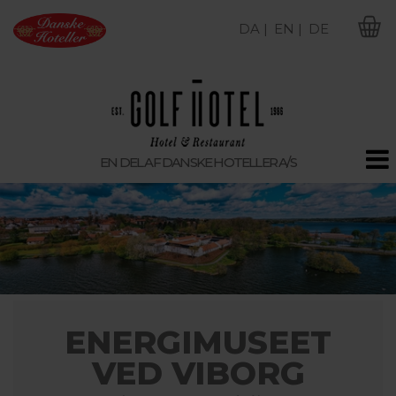
DA |
EN |
DE
M
EN DEL AF DANSKE HOTELLER A/S
ENERGIMUSEET
VED VIBORG