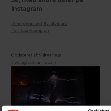
Instagram
#energimuseet
#visitviborg
#visitaarhusregion
Opdateret af: VisitAarhus
|
web@visitaarhus.com