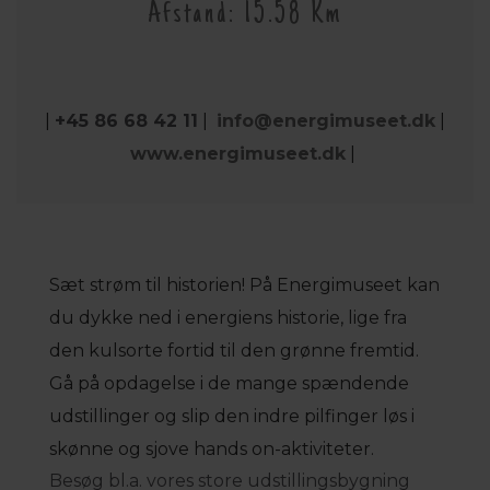
Afstand: 15.58 Km
|
+45 86 68 42 11
|
info@energimuseet.dk
|
www.energimuseet.dk
|
Sæt strøm til historien! På Energimuseet kan
du dykke ned i energiens historie, lige fra
den kulsorte fortid til den grønne fremtid.
Gå på opdagelse i de mange spændende
udstillinger og slip den indre pilfinger løs i
skønne og sjove hands on-aktiviteter.
Besøg bl.a. vores store udstillingsbygning