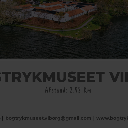
TRYKMUSEET V
Afstand: 2.92 Km
3
|
bogtrykmuseet.viborg@gmail.com
|
www.bogtryk