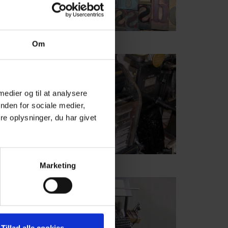
Fotograf: VisitViborg
Copyright: VisitViborg
Om
 medier og til at analysere
nden for sociale medier,
e oplysninger, du har givet
Fotograf: VisitViborg
Copyright: VisitViborg
Marketing
Tillad alle cookies