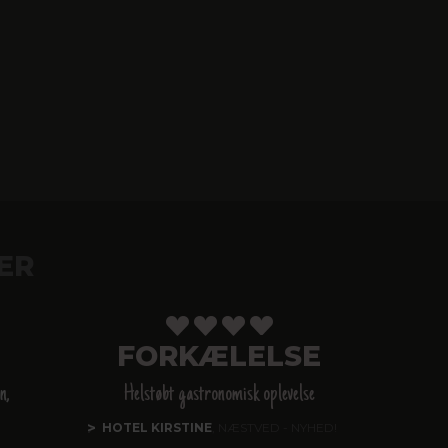
ER
FORKÆLELSE
n,
Helstøbt gastronomisk oplevelse
HOTEL KIRSTINE
, NÆSTVED - NYHED!