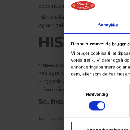
bogbinderi og et maskinværksted til res
I det pædagogiske værksted får børn o
og selv deltage i trykkeprocessen.
Samtykke
HISTORIE 
Denne hjemmeside bruger c
Vi bruger cookies til at tilpas
vores trafik. Vi deler også 
Museets oprindelse går tilbage til 1981
annonceringspartnere og anal
nedlagte bogtrykkeri "Vingaards Officin
dem, eller som de har indsaml
Vingaards Officin refererede historisk t
Samtykkevalg
reformationsskrivelser i Viborg.
Nødvendig
Se, hvad andre deler på 
#vingaardsofficin
#visitviborg
#visitaa
Kun nødvendige cook