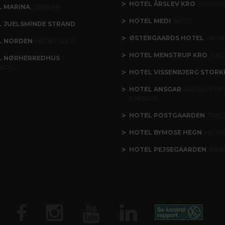
HOTEL ÅRSLEV KRO
, BRABR
L MARINA
, GRENAA
HOTEL MEDI
, IKAST
 JUELSMINDE STRAND
ØSTERGAARDS HOTEL
, HERN
L NORDEN
, HADERSLEV
HOTEL MENSTRUP KRO
, NÆ
L NØRHERREDHUS
,
BORG
HOTEL VISSENBJERG STORK
HOTEL ANSGAR
, GARNI HOTEL
ESBJERG
HOTEL POSTGAARDEN
, FRED
HOTEL BYMOSE HEGN
, HELS
HOTEL PEJSEGAARDEN
, BR