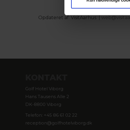
Opdateret af: VisitAarhus |
web@visita
KONTAKT
Golf Hotel Viborg
Hans Tausens Alle 2
DK-8800 Viborg
Telefon: +45 86 61 02 22
reception@golfhotelviborg.dk