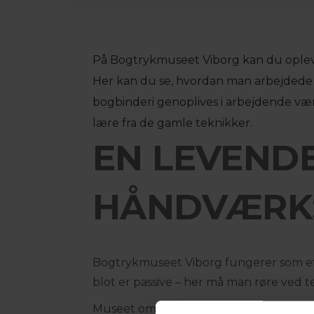
På Bogtrykmuseet Viborg kan du oplev
Her kan du se, hvordan man arbejdede
bogbinderi genoplives i arbejdende vær
lære fra de gamle teknikker.
EN LEVEND
HÅNDVÆRKS
Bogtrykmuseet Viborg fungerer som e
blot er passive – her må man røre ved t
Museet omfatter flere værksteder: håndsæ