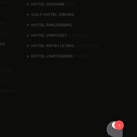
AND
HOTEL DAGMAR
, RIBE
GOLF HOTEL VIBORG
ING
HOTEL RINGKØBING
STVED
HOTEL VINHUSET
, NÆSTVED
RO
HOTEL KRYB I LY KRO
, FREDERICIA
,
HOTEL LIMFJORDEN
, THISTED
ERICIA
INGE
ÆDSTRUP