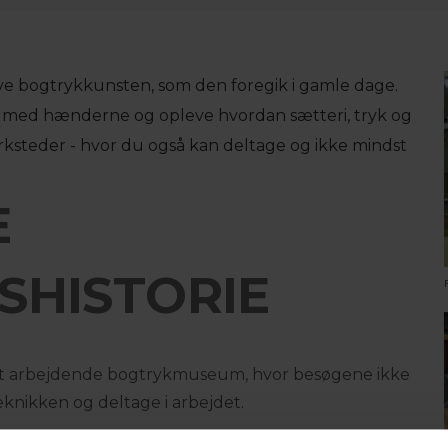
e bogtrykkunsten, som den foregik i gamle dage.
 med hænderne og opleve hvordan sætteri, tryk og
ksteder - hvor du også kan deltage og ikke mindst
E
HISTORIE
t arbejdende bogtrykmuseum, hvor besøgene ikke
eknikken og deltage i arbejdet.
tteri, maskinsætteri, skriftstøberi, trykkeri,