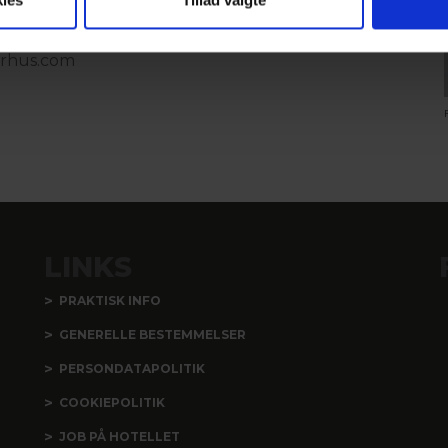
arhus.com
LINKS
PRAKTISK INFO
GENERELLE BESTEMMELSER
PERSONDATAPOLITIK
COOKIEPOLITIK
JOB PÅ HOTELLET