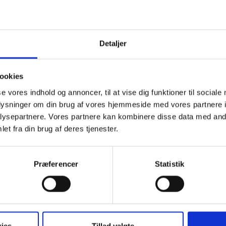
taurering og reparation.
g unge mulighed for at prøve de gamle teknikker
Detaljer
OG BAGGRUND
ookies
se vores indhold og annoncer, til at vise dig funktioner til sociale
oplysninger om din brug af vores hjemmeside med vores partnere i
, da tre viborgensere erhvervede udstyr fra det
ysepartnere. Vores partnere kan kombinere disse data med andr
” for at skabe et grafisk værksted i Viborg. Navnet
et fra din brug af deres tjenester.
il den bogtrykker, Hans Vingaard, som i 1529 trykte
Præferencer
Statistik
Instagram
rhusregion
ies
Tillad valgte