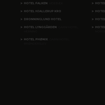
HOTEL FALKEN
, VIDEBÆK
HOTE
HOTEL HJALLERUP KRO
HOTEL
DRONNINGLUND HOTEL
HOTE
HOTEL LYNGGÅRDEN
, GARNI HOTEL,
HOTE
HERNING
NORD
HOTEL PHØNIX
, GARNI HOTEL,
BRØNDERSLEV