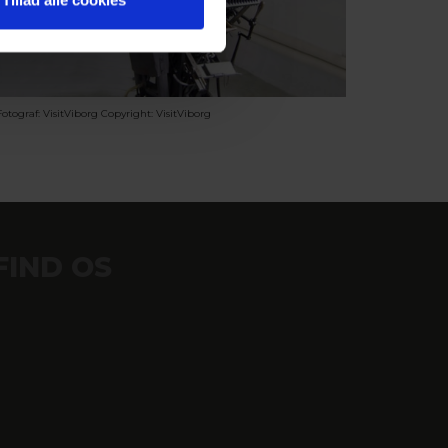
Fotograf: VisitViborg
Copyright: VisitViborg
FIND OS