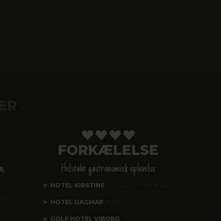
ER
FORKÆLELSE
n,
Helstøbt gastronomisk oplevelse
HOTEL KIRSTINE
, NÆSTVED - NYHED!
AND
HOTEL DAGMAR
, RIBE
GOLF HOTEL VIBORG