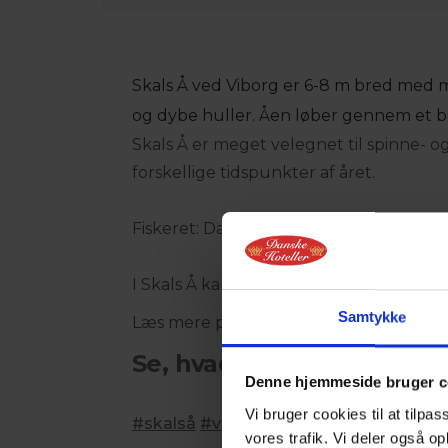
Skals Å ved Viborg er 6-8 m bred med m
og dybe huller. Åen løber gennem et b
Skals Å er meget velegnet til spinne- 
forskellige tidspunkter af året.
Fiskeret: Dags- og ugekort til strækket 
I Skals Å kan du fange: havørred, bækør
Samtykke
Læs mere på
fiskekort.dk
.
Se, hvad andre deler på 
Denne hjemmeside bruger c
Vi bruger cookies til at tilpas
#skalså
#visitviborg
#visitaarhusregio
vores trafik. Vi deler også 