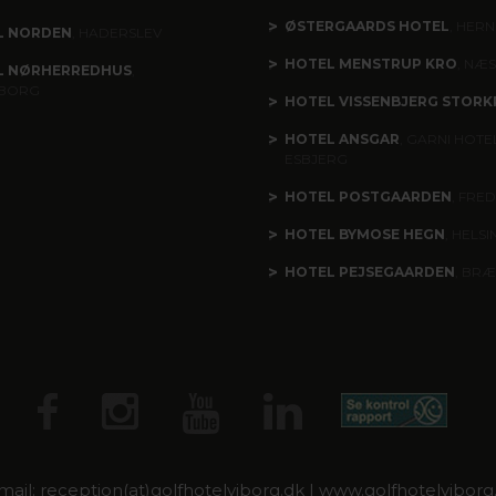
ØSTERGAARDS HOTEL
, HERN
L NORDEN
, HADERSLEV
HOTEL MENSTRUP KRO
, NÆ
L NØRHERREDHUS
,
BORG
HOTEL VISSENBJERG STORK
HOTEL ANSGAR
, GARNI HOTEL
ESBJERG
HOTEL POSTGAARDEN
, FRED
HOTEL BYMOSE HEGN
, HELS
HOTEL PEJSEGAARDEN
, BR
mail: reception(at)golfhotelviborg.dk | www.golfhotelviborg