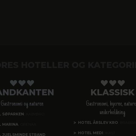
RES HOTELLER OG KATEGORI
ANDKANTEN
KLASSISK
Gastronomi og naturen
Gastronomi, byerne, nature
underholdning
L SØPARKEN
, AABYBRO
HOTEL ÅRSLEV KRO
, BRABR
L MARINA
, GRENAA
HOTEL MEDI
, IKAST
 JUELSMINDE STRAND