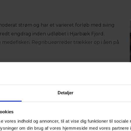
oderat strøm og har et varieret forløb med sving
redt engdrag inden udløbet i Hjarbæk Fjord.
og medefiskeri. Regnbueørreder trækker op i åen på
fra Ejstrup bro til udløbet i Hjarbæk Fjord.
red, regnbueørred, helt, gedde, ål og fredfisk.
Detaljer
Instagram
ookies
se vores indhold og annoncer, til at vise dig funktioner til sociale
n
oplysninger om din brug af vores hjemmeside med vores partnere i