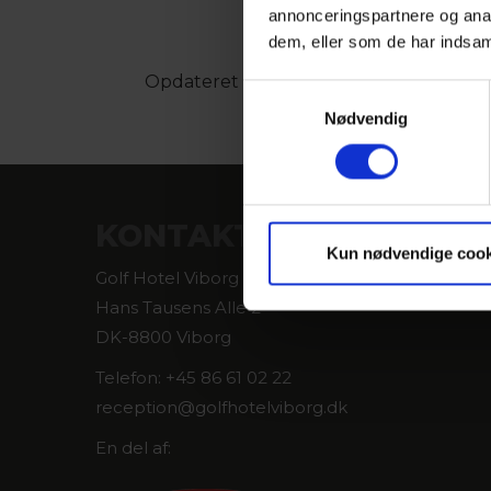
annonceringspartnere og anal
dem, eller som de har indsaml
Opdateret af: VisitAarhus |
web@visita
Samtykkevalg
Nødvendig
KONTAKT
Kun nødvendige cook
Golf Hotel Viborg
Hans Tausens Alle 2
DK-8800 Viborg
Telefon: +45 86 61 02 22
reception@golfhotelviborg.dk
En del af: