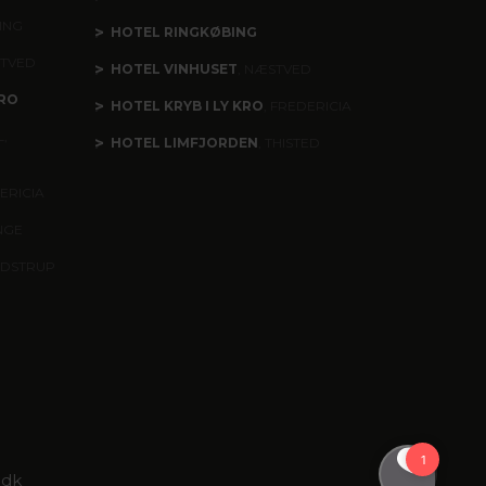
ING
HOTEL RINGKØBING
STVED
HOTEL VINHUSET
, NÆSTVED
RO
HOTEL KRYB I LY KRO
, FREDERICIA
,
HOTEL LIMFJORDEN
, THISTED
ERICIA
INGE
ÆDSTRUP
.dk