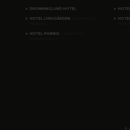
DRONNINGLUND HOTEL
HOTE
HOTEL LYNGGÅRDEN
, GARNI HOTEL,
HOTE
HERNING
NORD
HOTEL PHØNIX
, GARNI HOTEL,
BRØNDERSLEV
E-