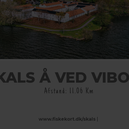
KALS Å VED VIB
Afstand: 11.06 Km
www.fiskekort.dk/skals
|