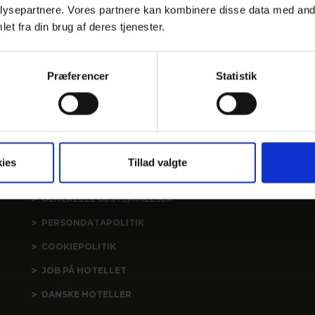
ysepartnere. Vores partnere kan kombinere disse data med andr
et fra din brug af deres tjenester.
arhus.com
Præferencer
Statistik
LINKS
ies
Tillad valgte
PRAKTISK INFO
GENERELLE BESTEMMELSER
PERSONDATAPOLITIK
COOKIEPOLITIK
JOB PÅ HOTELLET
DANSKE HOTELLER